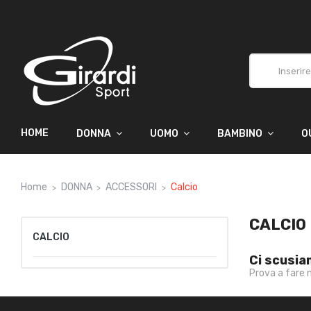
HOME
DONNA
UOMO
BAMBINO
O
Home
DONNA
ACCESSORI
Calcio
CALCIO
CALCIO
Ci scusia
Prova a fare 