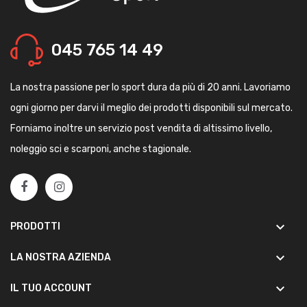
045 765 14 49
La nostra passione per lo sport dura da più di 20 anni. Lavoriamo
ogni giorno per darvi il meglio dei prodotti disponibili sul mercato.
Forniamo inoltre un servizio post vendita di altissimo livello,
noleggio sci e scarponi, anche stagionale.
keyboard_arrow_down
PRODOTTI
keyboard_arrow_down
LA NOSTRA AZIENDA
keyboard_arrow_down
IL TUO ACCOUNT