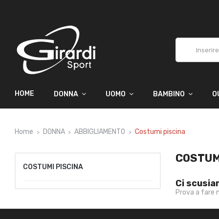
HOME
DONNA
UOMO
BAMBINO
O
Home
DONNA
ABBIGLIAMENTO
Costumi piscina
COSTUM
COSTUMI PISCINA
Ci scusia
Prova a fare 