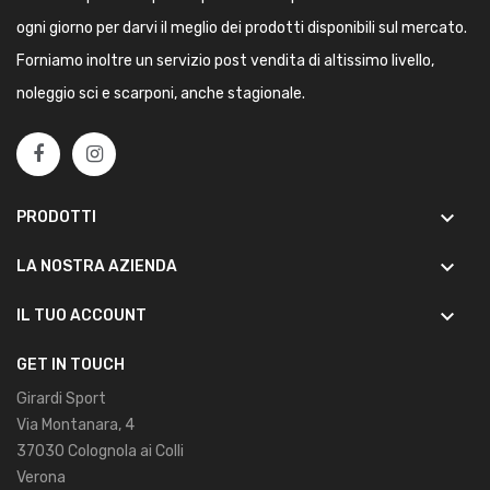
ogni giorno per darvi il meglio dei prodotti disponibili sul mercato.
Forniamo inoltre un servizio post vendita di altissimo livello,
noleggio sci e scarponi, anche stagionale.
keyboard_arrow_down
PRODOTTI
keyboard_arrow_down
LA NOSTRA AZIENDA
keyboard_arrow_down
IL TUO ACCOUNT
GET IN TOUCH
Girardi Sport
Via Montanara, 4
37030 Colognola ai Colli
Verona