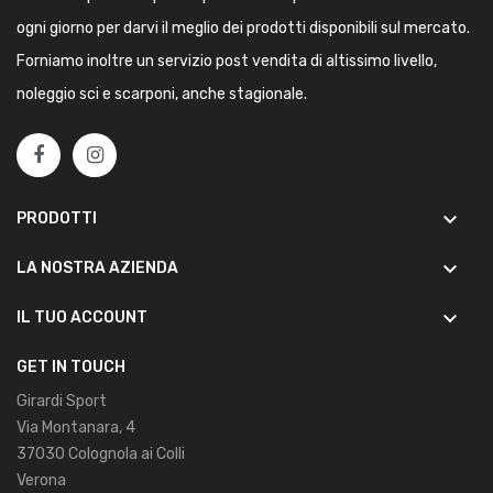
ogni giorno per darvi il meglio dei prodotti disponibili sul mercato.
Forniamo inoltre un servizio post vendita di altissimo livello,
noleggio sci e scarponi, anche stagionale.
keyboard_arrow_down
PRODOTTI
keyboard_arrow_down
LA NOSTRA AZIENDA
keyboard_arrow_down
IL TUO ACCOUNT
GET IN TOUCH
Girardi Sport
Via Montanara, 4
37030 Colognola ai Colli
Verona