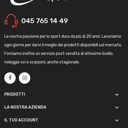
045 765 14 49
La nostra passione per lo sport dura da più di 20 anni. Lavoriamo
ogni giorno per darvi il meglio dei prodotti disponibili sul mercato.
Forniamo inoltre un servizio post vendita di altissimo livello,
noleggio sci e scarponi, anche stagionale.
keyboard_arrow_down
PRODOTTI
keyboard_arrow_down
LA NOSTRA AZIENDA
keyboard_arrow_down
IL TUO ACCOUNT