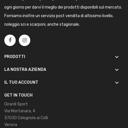
ogni giorno per darvi il meglio dei prodotti disponibili sul mercato.
Forniamo inoltre un servizio post vendita di altissimo livello,
noleggio sci e scarponi, anche stagionale.
keyboard_arrow_down
PRODOTTI
keyboard_arrow_down
LA NOSTRA AZIENDA
keyboard_arrow_down
IL TUO ACCOUNT
GET IN TOUCH
Girardi Sport
Via Montanara, 4
37030 Colognola ai Colli
Verona