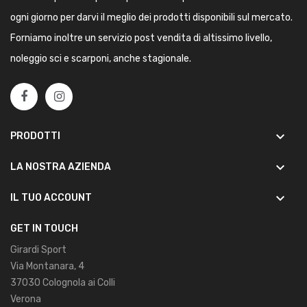
ogni giorno per darvi il meglio dei prodotti disponibili sul mercato.
Forniamo inoltre un servizio post vendita di altissimo livello,
noleggio sci e scarponi, anche stagionale.
keyboard_arrow_down
PRODOTTI
keyboard_arrow_down
LA NOSTRA AZIENDA
keyboard_arrow_down
IL TUO ACCOUNT
GET IN TOUCH
Girardi Sport
Via Montanara, 4
37030 Colognola ai Colli
Verona