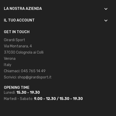
keyboard_arrow_down
LA NOSTRA AZIENDA
keyboard_arrow_down
IL TUO ACCOUNT
GET IN TOUCH
Girardi Sport
Via Montanara, 4
37030 Colognola ai Colli
Verona
Italy
Chiamaci:
045 765 14 49
Scrivici:
shop@girardisport.it
OPENING TIME
Lunedì:
15.30 - 19.30
Martedì - Sabato:
9.00 - 12.30 / 15.30 - 19.30